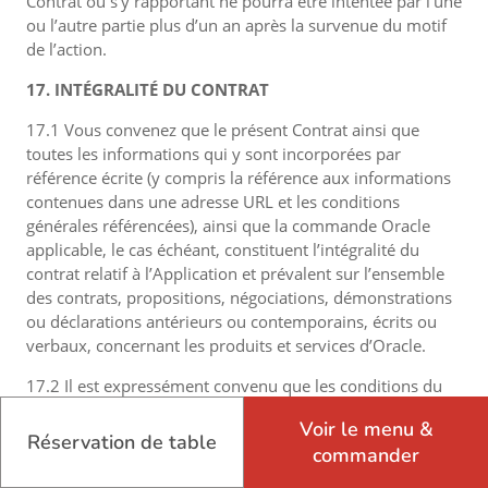
Contrat ou s’y rapportant ne pourra être intentée par l’une
ou l’autre partie plus d’un an après la survenue du motif
de l’action.
17. INTÉGRALITÉ DU CONTRAT
17.1 Vous convenez que le présent Contrat ainsi que
toutes les informations qui y sont incorporées par
référence écrite (y compris la référence aux informations
contenues dans une adresse URL et les conditions
générales référencées), ainsi que la commande Oracle
applicable, le cas échéant, constituent l’intégralité du
contrat relatif à l’Application et prévalent sur l’ensemble
des contrats, propositions, négociations, démonstrations
ou déclarations antérieurs ou contemporains, écrits ou
verbaux, concernant les produits et services d’Oracle.
17.2 Il est expressément convenu que les conditions du
présent Contrat et de toute commande Oracle, le cas
Voir le menu &
échéant, prévalent sur les conditions de tout bon de
Réservation de table
commander
commande client, portail d’achat Internet ou tout autre
document similaire ne provenant pas d’Oracle, et aucune