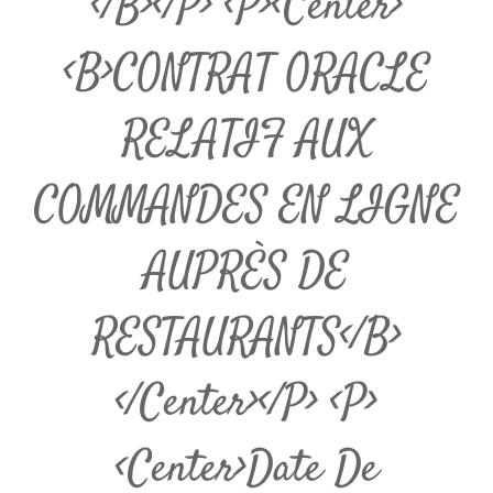
</b></p> <p><center>
<b>CONTRAT ORACLE
RELATIF AUX
COMMANDES EN LIGNE
AUPRÈS DE
RESTAURANTS</b>
</center></p> <p>
<center>Date De